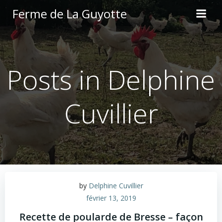
Aller
Ferme de La Guyotte
au
contenu
Posts in
Delphine
Cuvillier
by
Delphine Cuvillier
février 13, 2019
Recette de poularde de Bresse – façon