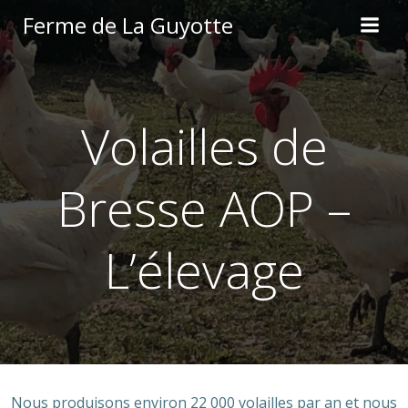
Aller
Ferme de La Guyotte
au
contenu
Volailles de
Bresse AOP –
L’élevage
Nous produisons environ 22 000 volailles par an et nous