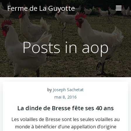
Aller
Ferme de La Guyotte
au
contenu
Posts in aop
by
Joseph Sachetat
mai 8, 2016
La dinde de Bresse fête ses 40 ans
Les volailles de Bresse sont les seules volailles au
monde à bénéficier d’une appellation d’origine