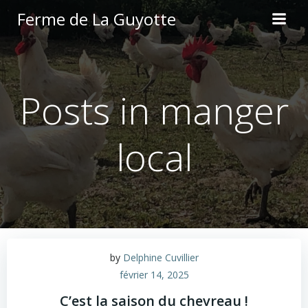
Aller
Ferme de La Guyotte
au
contenu
Posts in manger
local
by
Delphine Cuvillier
février 14, 2025
C’est la saison du chevreau !